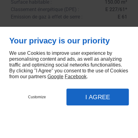
Surface habitable :
150.00 m²
Classement énergétique (DPE) :
E 227/61*
Emission de gaz à effet de serre :
E 61
Your privacy is our priority
Imprimer la fiche
Contactez-nous
We use Cookies to improve user experience by
personalising content and ads, as well as analyzing
traffic and optimizing social networks functionalities.
By clicking "I Agree" you consent to the use of Cookies
from our partners
Google
Facebook
.
I AGREE
Customize