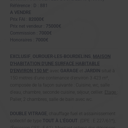
Référence : D : 881
A VENDRE
Prix FAI :
82000€
Prix net vendeur :
75000€
Commission :
7000€
Honoraires :
7000€
EXCLUSIF
,
OUROUER-LES-BOURDELINS
,
MAISON
D'HABITATION D'UNE SURFACE HABITABLE
D'ENVIRON 150 M²
avec
GARAGE
et
JARDIN
situé à
150 mètres d'une contenance d'environ 3 423 m²,
composée de la façon suivante : Cuisine, wc, salle
d'eau, chambre, seconde cuisine, séjour, cellier.
Etage
:
Palier, 2 chambres, salle de bain avec wc.
DOUBLE VITRAGE
, chauffage fuel et assainissement
collectif de type
TOUT À L'ÉGOUT
. (DPE : E 227/61*),
(Émission GES : E 61). Montant estimé des dépenses