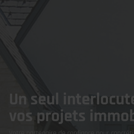
Un seul interlocut
vos projets immob
Votre partenaire de confiance pour concrét