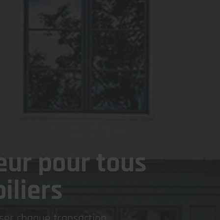
eur pour tous
iliers
iser chaque transaction