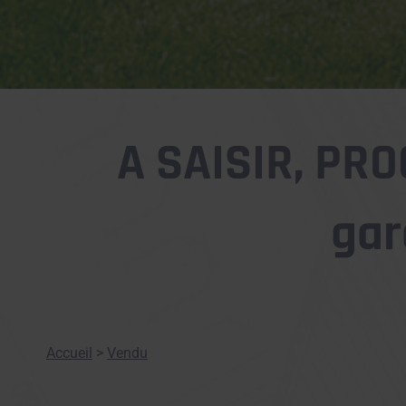
A SAISIR, PR
gar
Accueil
>
Vendu