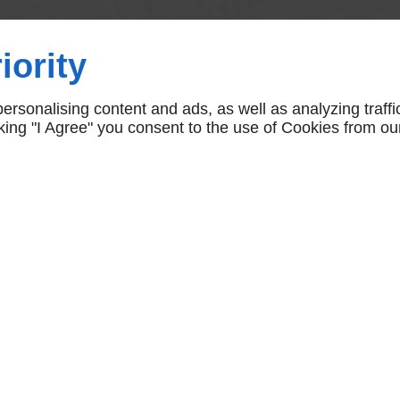
iority
ges à
rsonalising content and ads, as well as analyzing traffi
icking "I Agree" you consent to the use of Cookies from ou
à Trouy, il est
ière
. En effet, un agent
porter toute une série
emps en effectuant les
 De plus, vous bénéficiez