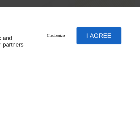
I AGREE
Customize
c and
r partners