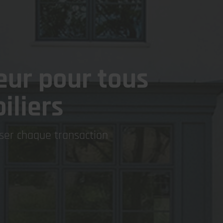
eur pour tous
iliers
iser chaque transaction