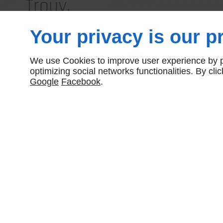
Trouy.
Your privacy is our pr
Quels sont les avanta
We use Cookies to improve user experience by pe
optimizing social networks functionalities. By cl
Google
Facebook
.
solliciter une agence
immobilière ?
Si vous cherchez à acheter, vendre ou louer une propriété 
recommandé d'utiliser les services d'une
agence immobil
immobilier est un expert du marché local et peut vous ap
d'avantages. Par exemple, il peut vous faire gagner du t
recherches, les visites et les négociations à votre place.